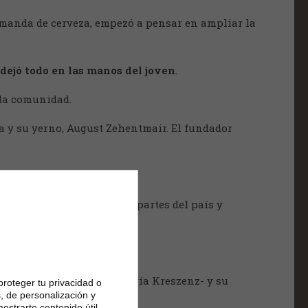
demanda de cerveza, empezó a pensar en ampliar la
dejó todo en las manos del joven
.
 la comunidad.
a y su yerno, August Zehentmair. El fundador
inger.
es de expandirse a otras partes del país y
nto de la empresa.
 mayor del matrimonio -María Kreszenz- y su
proteger tu privacidad o
, de personalización y
ostrarte contenido útil.