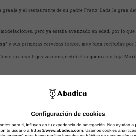
a granja y el restaurante de su padre Franz. Dada la gran 
emodelaciones, pero ya estaba avanzado en edad, por lo que
ng”
y sus primeras cervezas fueron muy bien recibidas por
Como no tuvo hijos varones, cedió el negocio a su hija Marí
osterior crisis económica de Alemania,
casi terminan
con Ay
unque la
inestabilidad monetaria
siempre complicó los plan
e Segunda Guerra Mundial volvieron a
paralizar
el crecimie
Configuración de cookies
 y, en medio de la crisis, Ayinger pasó a manos de la hija
ntes para ti, influyen en tu experiencia de navegación. Nos ayudan a 
con tu usuario a
https://www.abadica.com
. Usamos cookies analíticas
y de terceros) para hacer perfiles basados en hábitos de navegación y m