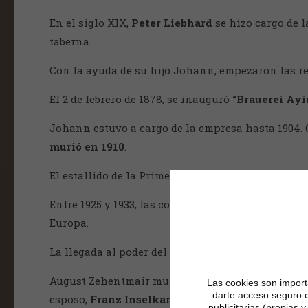
En el siglo XIX,
Peter Liebhard
se hizo cargo de l
taberna.
Con la ayuda de su hijo Johann, empezaron las r
El 2 de febrero de 1878, se inauguró
“Brauerei Ayi
Johann estuvo a cargo de la empresa hasta 1904. 
murió en 1910
.
El estallido de la Primera Guerra Mundial y la p
Entre 1925 y 1933, las cosas mejoraron bastante, a
Europa.
La llegada al poder del nazismo y la consecuent
August Zehentmair murió, repentinamente, en 1936
Las cookies son importa
darte acceso seguro 
esposo,
Franz Inselkammer
.
publicitarias (propias 