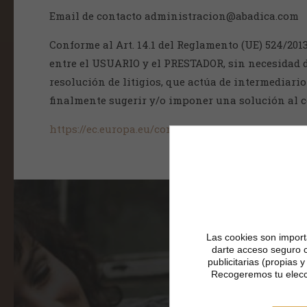
Email de contacto administracion@abadica.com
Conforme al Art. 14.1 del Reglamento (UE) 524/201
entre el USUARIO y el PRESTADOR, sin necesidad de
resolución de litigios, que actúa de intermediar
finalmente sugerir y/o imponer una solución al c
https://ec.europa.eu/consumers/odr/main/index
Las cookies son importa
darte acceso seguro 
publicitarias (propias 
Recogeremos tu elecc