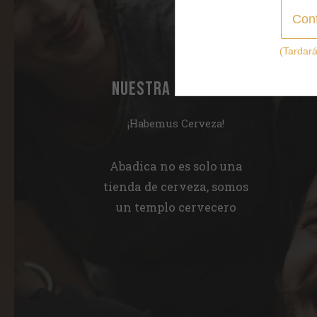
Conf
(Tardar
NUESTRA FILOSOFÍA
¡Habemus Cerveza!
Abadica no es solo una
tienda de cerveza, somos
un templo cervecero