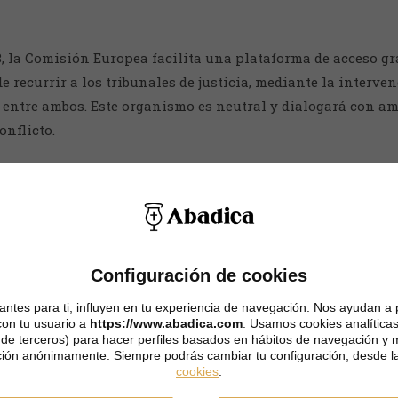
3, la Comisión Europea facilita una plataforma de acceso gr
 recurrir a los tribunales de justicia, mediante la interv
io entre ambos. Este organismo es neutral y dialogará con a
onflicto.
.cfm?event=main.home2.show&lng=ES
Configuración de cookies
ntes para ti, influyen en tu experiencia de navegación. Nos ayudan a 
con tu usuario a
https://www.abadica.com
. Usamos cookies analíticas
y de terceros) para hacer perfiles basados en hábitos de navegación y m
ión anónimamente. Siempre podrás cambiar tu configuración, desde l
cookies
.