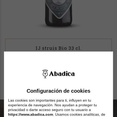
Contenido
33 cl.
(1)
País
IJ struis Bio 33 cl.
Países Bajos
(1)
2,49
€
SIN STOCK
Color
Ámabar ocuro
(1)
Configuración de cookies
Las cookies son importantes para ti, influyen en tu
Sin gluten
experiencia de navegación. Nos ayudan a proteger tu
privacidad o darte acceso seguro con tu usuario a
https://www.abadica.com
. Usamos cookies analíticas, de