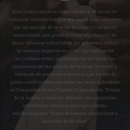
Este comerciante se compromete a no permitir
ninguna transacción que sea ilegal, o se considere
por las marcas de tarjetas de crédito o el banco
adquiriente, que pueda o tenga el potencial de
dañar la buena voluntad de los mismos o influir
de manera negativa en ellos. Las siguientes
actividades están prohibidas en virtud de los
programas de las marcas de tarjetas: la venta u
oferta de un producto o servicio que no sea de
plena conformidad con todas las leyes aplicables
al Comprador, Banco Emisor, Comerciante, Titular
de la tarjeta, o tarjetas. Además, las siguientes
actividades también están prohibidas
explícitamente: “Venta de bebidas alcohólicas a
menores de 18 años”