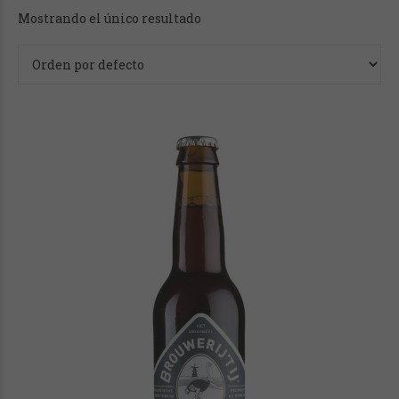
Mostrando el único resultado
Precio
Precio:
2€
—
3€
Casas cerveceras / marcas
Brouwerij 't IJ
(1)
Duvel Moortgat
(1)
Tipo
Barley Wine
(1)