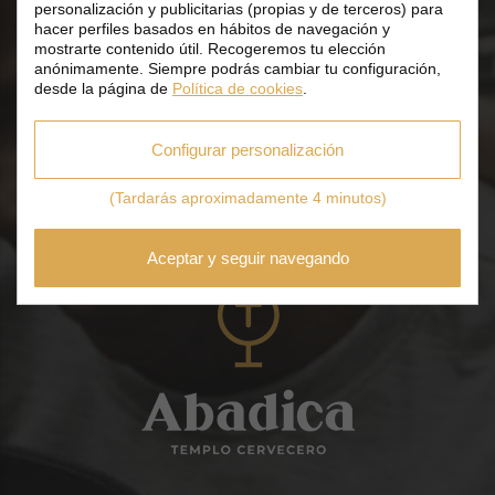
Sí
(0)
personalización y publicitarias (propias y de terceros) para
NUESTRA FILOSOFÍA
hacer perfiles basados en hábitos de navegación y
mostrarte contenido útil. Recogeremos tu elección
anónimamente. Siempre podrás cambiar tu configuración,
¡Habemus Cerveza!
desde la página de
Política de cookies
.
Abadica no es solo una tienda
Configurar personalización
de cerveza, somos un templo
cervecero
(Tardarás aproximadamente 4 minutos)
Aceptar y seguir navegando