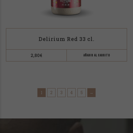
Delirium Red 33 cl.
2,80
€
AÑADIR AL CARRITO
1
2
3
4
5
→