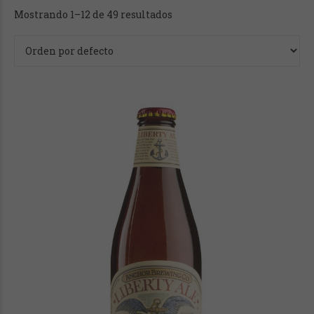
Mostrando 1–12 de 49 resultados
Precio
Precio:
1€
—
6€
Casas cerveceras / marcas
Anchor Brewing Company
(2)
Brasserie 28
(2)
Brasserie d'Ebly
(1)
Brasserie D’Achouffe
(3)
Brouwerij 't IJ
(1)
Brouwerij Alken - Maes
(1)