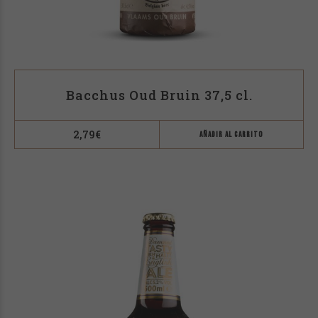
Miel
(1)
Rojo intenso
(1)
Rojo oscuro
(2)
Rubí oscuro
(1)
Bacchus Oud Bruin 37,5 cl.
Rubio anaranjado
(1)
2,79
€
Rubio intenso
(1)
AÑADIR AL CARRITO
Rubio Oscuro
(1)