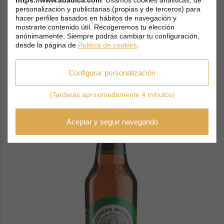
personalización y publicitarias (propias y de terceros) para
Caulier 28 Pale Ale 33 cl.
hacer perfiles basados en hábitos de navegación y
mostrarte contenido útil. Recogeremos tu elección
anónimamente. Siempre podrás cambiar tu configuración,
1,99
€
desde la página de
Política de cookies
.
SIN STOCK
Configurar personalización
(Tardarás aproximadamente 4 minutos)
Aceptar y seguir navegando