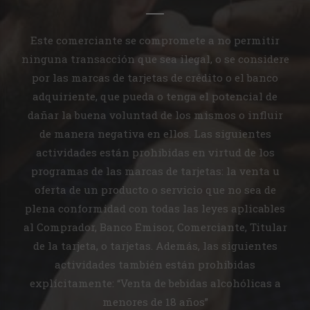
Este comerciante se compromete a no permitir
ninguna transacción que sea ilegal, o se considere
por las marcas de tarjetas de crédito o el banco
adquiriente, que pueda o tenga el potencial de
dañar la buena voluntad de los mismos o influir
de manera negativa en ellos. Las siguientes
actividades están prohibidas en virtud de los
programas de las marcas de tarjetas: la venta u
oferta de un producto o servicio que no sea de
plena conformidad con todas las leyes aplicables
al Comprador, Banco Emisor, Comerciante, Titular
de la tarjeta, o tarjetas. Además, las siguientes
actividades también están prohibidas
explícitamente: “Venta de bebidas alcohólicas a
menores de 18 años”