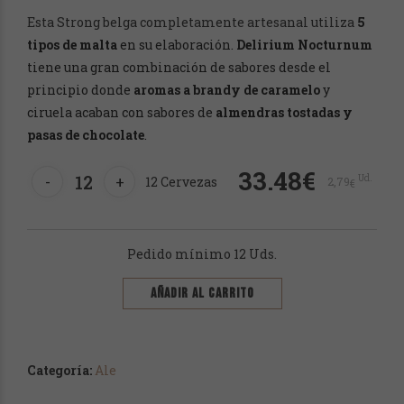
Esta Strong belga completamente artesanal utiliza
5
tipos de malta
en su elaboración.
Delirium Nocturnum
tiene una gran combinación de sabores desde el
principio donde
aromas a brandy de caramelo
y
ciruela acaban con sabores de
almendras tostadas y
pasas de chocolate
.
Delirium
33.48€
-
+
Ud.
12
Cervezas
2,79
Nocturnum
€
33
cl.
cantidad
Pedido mínimo 12 Uds.
AÑADIR AL CARRITO
Categoría:
Ale