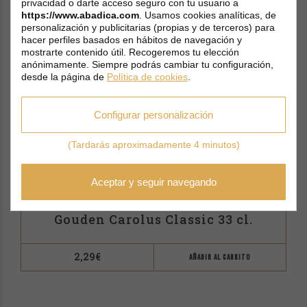
privacidad o darte acceso seguro con tu usuario a
https://www.abadica.com
. Usamos cookies analíticas, de
personalización y publicitarias (propias y de terceros) para
hacer perfiles basados en hábitos de navegación y
mostrarte contenido útil. Recogeremos tu elección
anónimamente. Siempre podrás cambiar tu configuración,
desde la página de
Política de cookies
.
Configurar personalización
(Tardarás aproximadamente 4 minutos)
Aceptar y seguir navegando
Gouden Carolus Classic 33 cl.
2,29
€
AÑADIR AL CARRITO