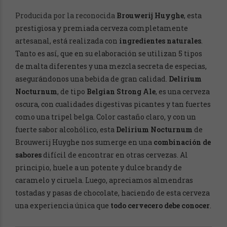
Producida por la reconocida
Brouwerij Huyghe
, esta
prestigiosa y premiada cerveza completamente
artesanal, está realizada con
ingredientes naturales
.
Tanto es así, que en su elaboración se utilizan 5 tipos
de malta diferentes y una mezcla secreta de especias,
asegurándonos una bebida de gran calidad.
Delirium
Nocturnum
, de tipo
Belgian Strong Ale
, es una cerveza
oscura, con cualidades digestivas picantes y tan fuertes
como una tripel belga. Color castaño claro, y con un
fuerte sabor alcohólico, esta
Delirium Nocturnum
de
Brouwerij Huyghe nos sumerge en una
combinación de
sabores
difícil de encontrar en otras cervezas. Al
principio, huele a un potente y dulce brandy de
caramelo y ciruela. Luego, apreciamos almendras
tostadas y pasas de chocolate, haciendo de esta cerveza
una experiencia única que
todo cervecero debe conocer
.