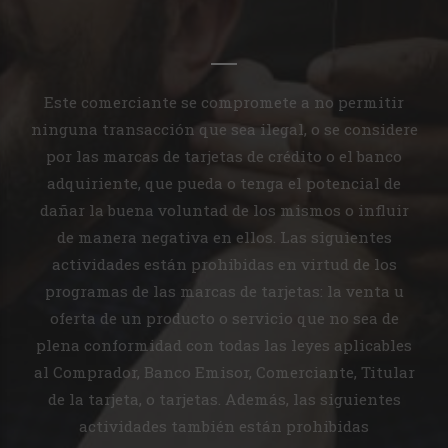
Este comerciante se compromete a no permitir
ninguna transacción que sea ilegal, o se considere
por las marcas de tarjetas de crédito o el banco
adquiriente, que pueda o tenga el potencial de
dañar la buena voluntad de los mismos o influir
de manera negativa en ellos. Las siguientes
actividades están prohibidas en virtud de los
programas de las marcas de tarjetas: la venta u
oferta de un producto o servicio que no sea de
plena conformidad con todas las leyes aplicables
al Comprador, Banco Emisor, Comerciante, Titular
de la tarjeta, o tarjetas. Además, las siguientes
actividades también están prohibidas