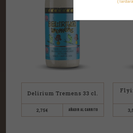
(Tardar
Flyi
Delirium Tremens 33 cl.
2,75
€
3,
AÑADIR AL CARRITO