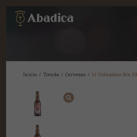
Inicio
/
Tienda
/
Cervezas
/
IJ Columbus Bio 33