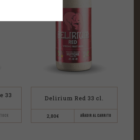
e 33
Delirium Red 33 cl.
2,80
€
STOCK
AÑADIR AL CARRITO