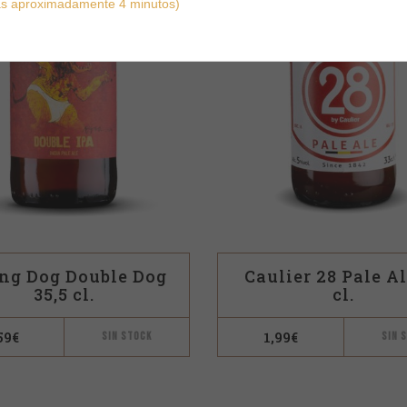
ás aproximadamente 4 minutos)
ng Dog Double Dog
Caulier 28 Pale Al
35,5 cl.
cl.
59
€
1,99
€
SIN STOCK
SIN 