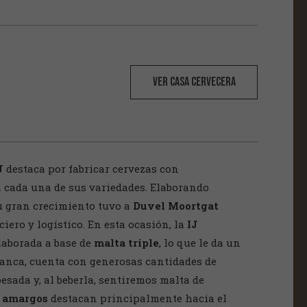
VER CASA CERVECERA
J
destaca por fabricar cervezas con
a cada una de sus variedades. Elaborando
su gran crecimiento tuvo a
Duvel Moortgat
iero y logístico. En esta ocasión, la
IJ
laborada a base de
malta triple
, lo que le da un
lanca, cuenta con generosas cantidades de
pesada y, al beberla, sentiremos malta de
 amargos
destacan principalmente hacia el