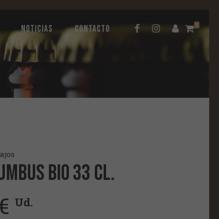
0
NOTICIAS
CONTACTO
ajos
lumbus Bio 33 cl.
€
Ud.